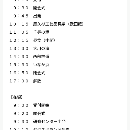
９：３０ 開会式
９：４５ 出発
１０：１５ 屋久杉工芸品見学（武田館）
１１：０５ 千尋の滝
１２：１５ 昼食（中間）
１３：３０ 大川の滝
１４：３０ 西部林道
１５：３０ いなか浜
１６：５０ 閉会式
１７：００ 解散
【森編】
９：００ 受付開始
９：２０ 開会式
９：３０ 研修センター出発
１０：１０ ヤクスギランド到着