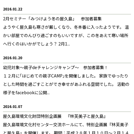
2016.01.22
2月セミナー「みつけよう冬の屋久島」 参加者募集
ようやく屋久島も寒さが厳しくなり、冬本番に入ったようです。 温
かい部屋でのんびり過ごすのもいいですが、この冬あえて寒い場所
へ行くのはいかがでしょう？ 2月1...
2016.01.20
幼児対象〜親子deチャレンジキャンプ〜 参加者募集！
１２月に｢はじめての親子CAMP｣を開催しました。 家族でゆったり
とした時間を過ごすことができ幸せがあふれる空間でした。 活動の
様子をfacebookに公開...
2016.01.07
屋久島環境文化財団特別企画展 『林芙美子と屋久島』
屋久島環境文化村センター交流ホールにて、特別企画展『林芙美子
と屋久島』を開催します。 期間：平成２８年１月１０日〜２月１４