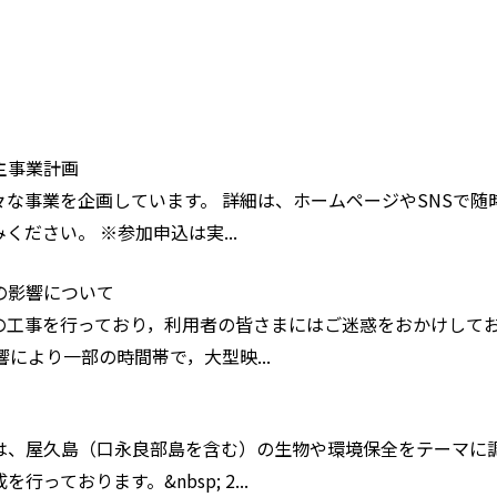
主事業計画
な事業を企画しています。 詳細は、ホームページやSNSで随
ださい。 ※参加申込は実...
の影響について
工事を行っており，利用者の皆さまにはご迷惑をおかけして
により一部の時間帯で，大型映...
は、屋久島（口永良部島を含む）の生物や環境保全をテーマに
ております。&nbsp; 2...