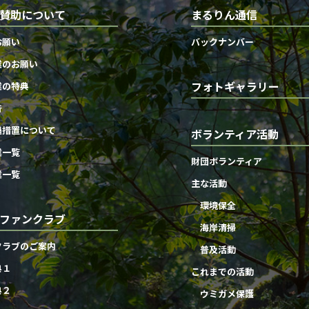
賛助について
まるりん通信
お願い
バックナンバー
業のお願い
フォトギャラリー
業の特典
告
遇措置について
ボランティア活動
業一覧
財団ボランティア
業一覧
主な活動
環境保全
ファンクラブ
海岸清掃
クラブのご案内
普及活動
典１
これまでの活動
典２
ウミガメ保護