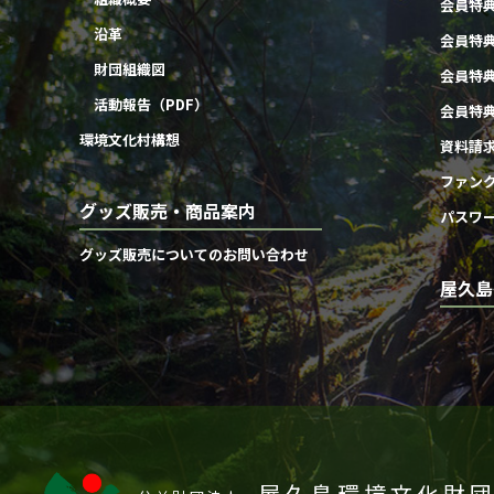
会員特
沿革
会員特
財団組織図
会員特
活動報告（PDF）
会員特
環境文化村構想
資料請
ファン
グッズ販売・商品案内
パスワ
グッズ販売についてのお問い合わせ
屋久島
屋久島環境文化財