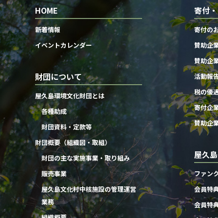
HOME
寄付・
新着情報
寄付の
イベントカレンダー
賛助企
賛助企
財団について
活動報
税の優
屋久島環境文化財団とは
寄付企
各種助成
賛助企
財団資料・定款等
財団概要（組織図・取組）
屋久島
財団の主な実施事業・取り組み
販売事業
ファン
屋久島文化村中核施設の管理運営
会員特
業務
会員特
組織概要