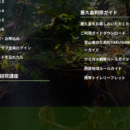
典３
典４
屋久島利用ガイド
典５
屋久島をお楽しみいただくた
典６
ご利用ガイドダウンロード
求・お申込み
登山者のためのYAKUSHI
クラブ会員ログイン
ーガイド
ードを忘れたら
ウミガメ観察ルールガイド
西部地域ルールガイド
研究講座
携帯トイレリーフレット
団