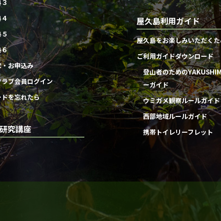
典３
典４
屋久島利用ガイド
典５
屋久島をお楽しみいただくた
典６
ご利用ガイドダウンロード
求・お申込み
登山者のためのYAKUSHI
クラブ会員ログイン
ーガイド
ードを忘れたら
ウミガメ観察ルールガイド
西部地域ルールガイド
研究講座
携帯トイレリーフレット
団