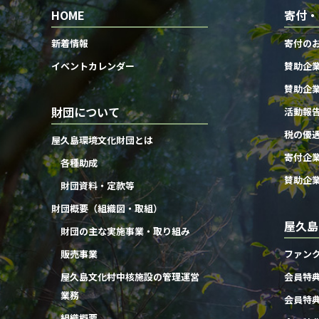
HOME
寄付・
新着情報
寄付の
イベントカレンダー
賛助企
賛助企
財団について
活動報
税の優
屋久島環境文化財団とは
寄付企
各種助成
賛助企
財団資料・定款等
財団概要（組織図・取組）
屋久島
財団の主な実施事業・取り組み
販売事業
ファン
屋久島文化村中核施設の管理運営
会員特
業務
会員特
組織概要