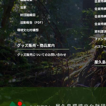
会員特
沿革
会員特
財団組織図
会員特
活動報告（PDF）
会員特
環境文化村構想
資料請
ファン
グッズ販売・商品案内
パスワ
グッズ販売についてのお問い合わせ
屋久島
屋久島環境文化財