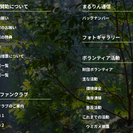
賛助について
まるりん通信
お願い
バックナンバー
業のお願い
フォトギャラリー
業の特典
告
遇措置について
ボランティア活動
業一覧
財団ボランティア
業一覧
主な活動
環境保全
ファンクラブ
海岸清掃
クラブのご案内
普及活動
典１
これまでの活動
典２
ウミガメ保護