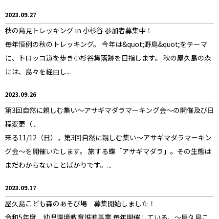
2023.09.27
秋の鳥見トレッキング in 小杉谷 参加者募集中！
毎年恒例の秋のトレッキング。 今年は&quot;野鳥&quot;をテーマ
に、トロッコ道を歩き小杉谷集落跡を目指します。 秋の屋久島の森
には、島々を経由し...
2023.09.26
第3回自然に親しむ集い～アサギマダラマーキング会～の開催及び日
程変更（...
来る11/12（日），第3回自然に親しむ集い～アサギマダラマーキン
グ会～を開催いたします。 旅する蝶「アサギマダラ」。その生態は
まだわからないことばかりです。...
2023.09.17
屋久島こども森のあそび場 募集開始しました！
令和5年度 幼児環境教育推進事業 毎年開催している、～屋久島こ