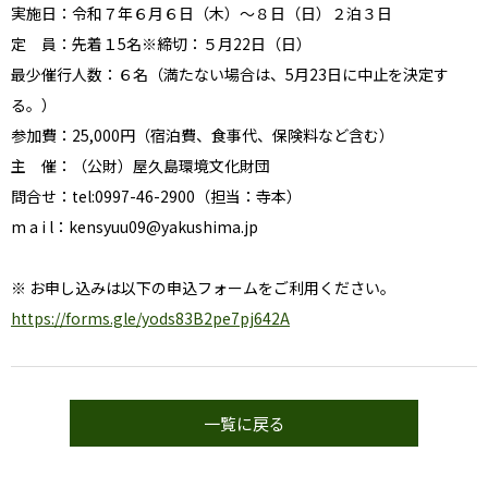
実施日：令和７年６月６日（木）～８日（日）２泊３日
定 員：先着１5名※締切：５月22日（日）
最少催行人数：６名（満たない場合は、5月23日に中止を決定す
る。）
参加費：25,000円（宿泊費、食事代、保険料など含む）
主 催：（公財）屋久島環境文化財団
問合せ：tel:0997-46-2900（担当：寺本）
m a i l：kensyuu09@yakushima.jp
※ お申し込みは以下の申込フォームをご利用ください。
https://forms.gle/yods83B2pe7pj642A
一覧に戻る